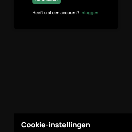
Heeft u al een account?
Inloggen
.
Cookie-instellingen
Legal
Cookie-instellingen
© Highcovery 2026