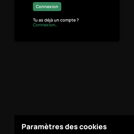
Connexion
Tu as déjà un compte ?
Connexion
.
Paramètres des cookies
Légal
Paramètres des cookies
© Highcovery 2026